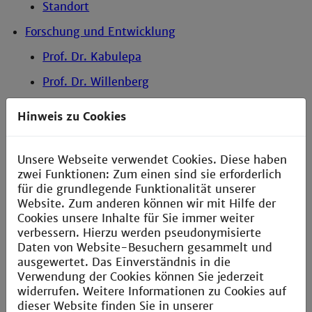
Standort
Forschung und Entwicklung
Prof. Dr. Kabulepa
Prof. Dr. Willenberg
Prof. Krauß & Dr. Mousa
Hinweis zu Cookies
Studien- und Abschlussarbeiten
Abgeschlossene Arbeiten
Unsere Webseite verwendet Cookies. Diese haben
zwei Funktionen: Zum einen sind sie erforderlich
Zu vergebende Arbeiten
für die grundlegende Funktionalität unserer
Website. Zum anderen können wir mit Hilfe der
Login
Cookies unsere Inhalte für Sie immer weiter
verbessern. Hierzu werden pseudonymisierte
Daten von Website-Besuchern gesammelt und
ausgewertet. Das Einverständnis in die
Verwendung der Cookies können Sie jederzeit
widerrufen. Weitere Informationen zu Cookies auf
dieser Website finden Sie in unserer